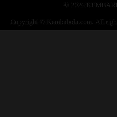
© 2026 KEMBARBO
Copyright © Kembabola.com. All rights