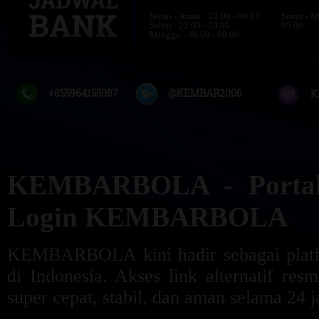
KEMBARBOLA - Portal 
Login KEMBARBOLA
KEMBARBOLA
kini hadir sebagai pla
di Indonesia. Akses link alternatif r
super cepat, stabil, dan aman selama 24 j