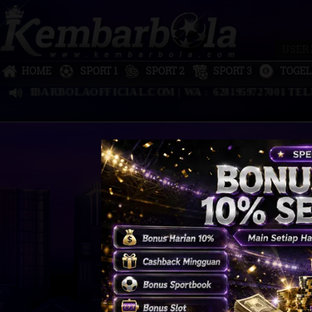
HOME
SPORT 1
SPORT 2
SPORT 3
TOGE
BOLAOFFICIAL.COM | WA : 6281959727001 TELEGRAM 